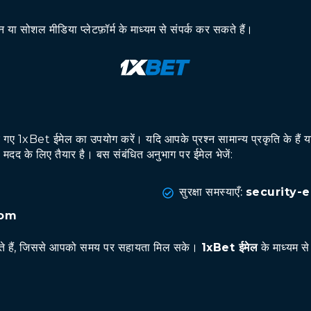
न या सोशल मीडिया प्लेटफ़ॉर्म के माध्यम से संपर्क कर सकते हैं।
िए गए 1xBet ईमेल का उपयोग करें। यदि आपके प्रश्न सामान्य प्रकृति के हैं
 मदद के लिए तैयार है। बस संबंधित अनुभाग पर ईमेल भेजें:
सुरक्षा समस्याएँ:
security-
com
रते हैं, जिससे आपको समय पर सहायता मिल सके।
1xBet ईमेल
के माध्यम स