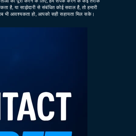
ाओं को पूरा करने के लिए, हम संपर्क करने के कई तरीके
ता है, या साझेदारी से संबंधित कोई सवाल है, तो हमारी
ाकि जब भी आवश्यकता हो, आपको सही सहायता मिल सके।