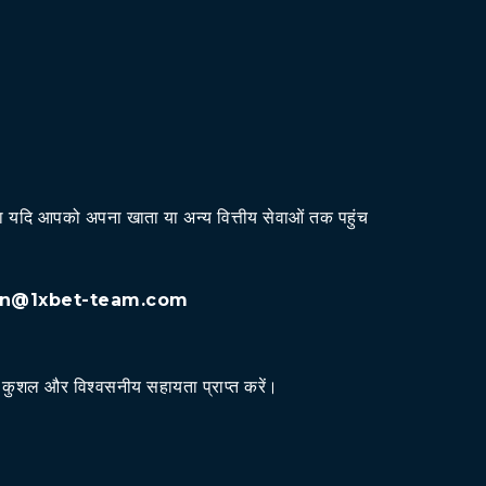
 या यदि आपको अपना खाता या अन्य वित्तीय सेवाओं तक पहुंच
en@1xbet-team.com
े कुशल और विश्वसनीय सहायता प्राप्त करें।