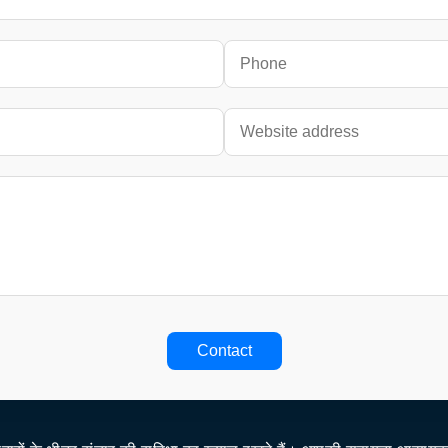
Contact