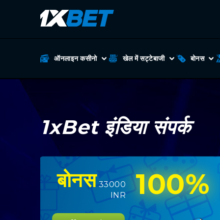
ऑनलाइन कसीनो
खेल में सट्टेबाजी
बोनस
1xBet इंडिया संपर्क
100%
बोनस
33000
INR