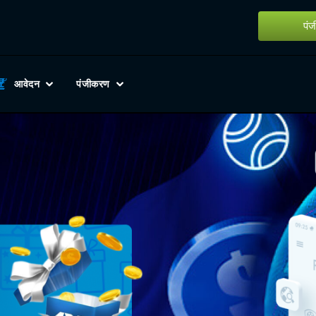
पं
आवेदन
पंजीकरण