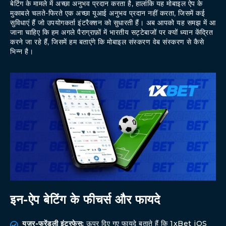
बेटिंग के मामले में अच्छा अनुभव प्रदान करता है, हालांकि यह मोबाइल ऐप के
मुकाबले चलते-फिरते एक अच्छा यूआई अनुभव प्रदान नहीं करता, जिसमें कई
सुविधाएं हैं जो उपयोगकर्ता इंटरैक्शन को सुधारती हैं। अब आपको यह समझ में आ
जाना चाहिए कि हम अगले पैराग्राफ़ों में भारतीय सट्टेबाजों पर क्यों ध्यान केंद्रित
करने जा रहे हैं, जिसमें हम बताएंगे कि मोबाइल संस्करण वेब संस्करण से कैसे
भिन्न है।
इन-ऐप बेटिंग के फीचर्स और फायदे
यूज़र-फ्रेंडली इंटरफेस:
ऊपर दिए गए फायदे बताते हैं कि 1xBet iOS