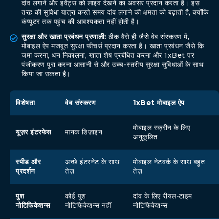
दांव लगाने और इवेंट्स को लाइव देखने का अवसर प्रदान करता है। इस
तरह की सुविधा यात्रा करते समय दांव लगाने की क्षमता को बढ़ाती है, क्योंकि
कंप्यूटर तक पहुंच की आवश्यकता नहीं होती है।
सुरक्षा और खाता प्रबंधन प्रणाली:
ठीक वैसे ही जैसे वेब संस्करण में,
मोबाइल ऐप मजबूत सुरक्षा फीचर्स प्रदान करता है। खाता प्रबंधन जैसे कि
जमा करना, धन निकालना, खाता शेष प्रबंधित करना और 1xBet पर
पंजीकरण पूरा करना आसानी से और उच्च-स्तरीय सुरक्षा सुविधाओं के साथ
किया जा सकता है।
विशेषता
वेब संस्करण
1xBet मोबाइल ऐप
मोबाइल स्क्रीन के लिए
यूज़र इंटरफेस
मानक डिज़ाइन
अनुकूलित
स्पीड और
अच्छे इंटरनेट के साथ
मोबाइल नेटवर्क के साथ बहुत
प्रदर्शन
तेज़
तेज़
पुश
कोई पुश
दांव के लिए रीयल-टाइम
नोटिफिकेशन्स
नोटिफिकेशन्स नहीं
नोटिफिकेशन्स