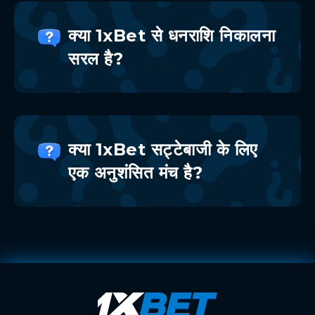
क्या 1xBet से धनराशि निकालना
सरल है?
क्या 1xBet सट्टेबाजी के लिए
एक अनुशंसित मंच है?