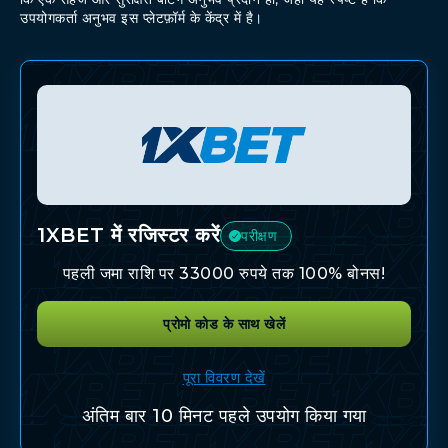
उपयोगकर्ता अनुभव इस प्लेटफ़ॉर्म के केंद्र में है।
1XBET में रजिस्टर करें
परीक्षण
पहली जमा राशि पर 33000 रुपये तक 100% बोनस!
प्रोमो कोड के साथ खेलें
पूरा विवरण देखें
अंतिम बार 10 मिनट पहले उपयोग किया गया