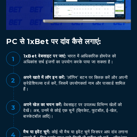
PC से 1xBet पर दांव कैसे लगाएं:
1xBet वेबसाइट पर जाएं:
भारत में आधिकारिक होमपेज को
अधिकांश सर्च इंजनों का उपयोग करके पाया जा सकता है।
अपने खाते में लॉग इन करें:
‘
लॉगिन
‘ बटन पर क्लिक करें और अपनी
क्रेडेंशियल्स दर्ज करें, जिसमें उपयोगकर्ता नाम और पासवर्ड शामिल
हैं।
अपने खेल का चयन करें:
वेबसाइट पर उपलब्ध विभिन्न खेलों को
देखें। अब, उनमें से कोई एक चुनें (क्रिकेट,
फुटबॉल
,
ई-खेल
,
बास्केटबॉल आदि)।
मैच या इवेंट चुनें:
कोई भी मैच या इवेंट चुनें जिसपर आप दांव लगाना