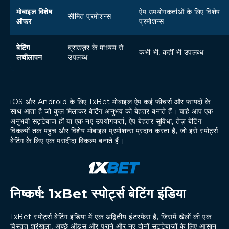
मोबाइल विशेष
ऐप उपयोगकर्ताओं के लिए विशेष
सीमित प्रमोशन्स
ऑफर
प्रमोशन्स
बेटिंग
ब्राउज़र के माध्यम से
कभी भी, कहीं भी उपलब्ध
लचीलापन
उपलब्ध
iOS और Android के लिए 1xBet मोबाइल ऐप कई फीचर्स और फायदों के
साथ आता है जो कुल मिलाकर बेटिंग अनुभव को बेहतर बनाते हैं। चाहे आप एक
अनुभवी सट्टेबाज हों या एक नए उपयोगकर्ता, ऐप बेहतर सुविधा, तेज़ बेटिंग
विकल्पों तक पहुंच और विशेष मोबाइल प्रमोशन्स प्रदान करता है, जो इसे स्पोर्ट्स
बेटिंग के लिए एक पसंदीदा विकल्प बनाते हैं।
निष्कर्ष: 1xBet स्पोर्ट्स बेटिंग इंडिया
1xBet स्पोर्ट्स बेटिंग इंडिया में एक अद्वितीय इंटरफेस है, जिसमें खेलों की एक
विस्तृत श्रृंखला, अच्छे ऑड्स और पुराने और नए दोनों सट्टेबाजों के लिए आसान