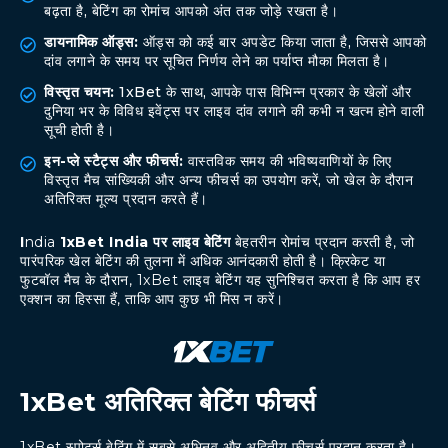
बढ़ता है, बेटिंग का रोमांच आपको अंत तक जोड़े रखता है।
डायनामिक ऑड्स:
ऑड्स को कई बार अपडेट किया जाता है, जिससे आपको
दांव लगाने के समय पर सूचित निर्णय लेने का पर्याप्त मौका मिलता है।
विस्तृत चयन:
1xBet के साथ, आपके पास विभिन्न प्रकार के खेलों और
दुनिया भर के विविध इवेंट्स पर लाइव दांव लगाने की कभी न खत्म होने वाली
सूची होती है।
इन-प्ले स्टैट्स और फीचर्स:
वास्तविक समय की भविष्यवाणियों के लिए
विस्तृत मैच सांख्यिकी और अन्य फीचर्स का उपयोग करें, जो खेल के दौरान
अतिरिक्त मूल्य प्रदान करते हैं।
I
ndia
1xBet India पर लाइव बेटिंग
बेहतरीन रोमांच प्रदान करती है, जो
पारंपरिक खेल बेटिंग की तुलना में अधिक आनंदकारी होती है। क्रिकेट या
फुटबॉल मैच के दौरान, 1xBet लाइव बेटिंग यह सुनिश्चित करता है कि आप हर
एक्शन का हिस्सा हैं, ताकि आप कुछ भी मिस न करें।
1xBet अतिरिक्त बेटिंग फीचर्स
1xBet स्पोर्ट्स बेटिंग में सबसे अभिनव और अद्वितीय फीचर्स प्रदान करता है।