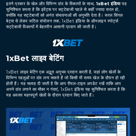
इतने प्रकार के खेल और विभिन्न दांव के विकल्पों के साथ,
1xBet इंडिया
यह
सुनिश्चित करता है कि इवेंट्स पर सट्टेबाजी पहले से कहीं ज्यादा सरल हो,
क्योंकि यह सट्टेबाजों को अनंत संभावनाओं की अनुमति देता है। सरल सिंगल
बेट्स से लेकर जटिल संयोजन तक, 1xBet इंडिया के ऑनलाइन स्पोर्ट्स
सट्टेबाजी विकल्पों में बेहतरीन आसानी प्रदान की जाती है।
1xBet लाइव बेटिंग
1xBet लाइव बेटिंग एक अद्भुत अनुभव प्रदान करती है, जहां लोग खेलों के
विभिन्न पहलुओं पर दांव लगा सकते हैं जो किसी भी समय खेल के दौरान हो रही
होती हैं। यह सलाह दी जाती है कि आप रीयल-टाइम अपडेट रखें ताकि आप
अपने दांव लगाने का मौका न गंवाएं, 1xBet इंडिया यह सुनिश्चित करता है कि
यह अवसर महत्वपूर्ण खेलों के दौरान प्रदान किए जाते हैं।