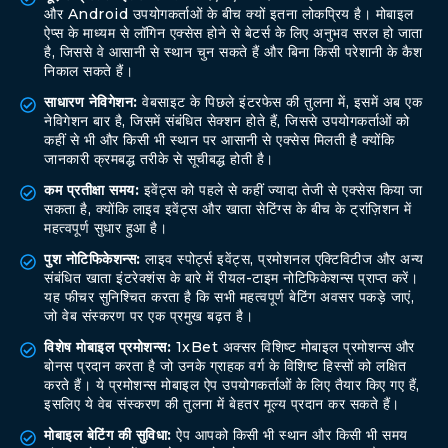
और Android उपयोगकर्ताओं के बीच क्यों इतना लोकप्रिय है। मोबाइल
ऐप्स के माध्यम से लॉगिन एक्सेस होने से बेटर्स के लिए अनुभव सरल हो जाता
है, जिससे वे आसानी से स्थान चुन सकते हैं और बिना किसी परेशानी के कैश
निकाल सकते हैं।
साधारण नेविगेशन:
वेबसाइट के पिछले इंटरफेस की तुलना में, इसमें अब एक
नेविगेशन बार है, जिसमें संबंधित सेक्शन होते हैं, जिससे उपयोगकर्ताओं को
कहीं से भी और किसी भी स्थान पर आसानी से एक्सेस मिलती है क्योंकि
जानकारी क्रमबद्ध तरीके से सूचीबद्ध होती है।
कम प्रतीक्षा समय:
इवेंट्स को पहले से कहीं ज्यादा तेजी से एक्सेस किया जा
सकता है, क्योंकि लाइव इवेंट्स और खाता सेटिंग्स के बीच के ट्रांज़िशन में
महत्वपूर्ण सुधार हुआ है।
पुश नोटिफिकेशन्स:
लाइव स्पोर्ट्स इवेंट्स, प्रमोशनल एक्टिविटीज और अन्य
संबंधित खाता इंटरेक्शंस के बारे में रीयल-टाइम नोटिफिकेशन्स प्राप्त करें।
यह फीचर सुनिश्चित करता है कि सभी महत्वपूर्ण बेटिंग अवसर पकड़े जाएं,
जो वेब संस्करण पर एक प्रमुख बढ़त है।
विशेष मोबाइल प्रमोशन्स:
1xBet अक्सर विशिष्ट मोबाइल
प्रमोशन्स
और
बोनस
प्रदान करता है जो उनके ग्राहक वर्ग के विशिष्ट हिस्सों को लक्षित
करते हैं। ये प्रमोशन्स मोबाइल ऐप उपयोगकर्ताओं के लिए तैयार किए गए हैं,
इसलिए ये वेब संस्करण की तुलना में बेहतर मूल्य प्रदान कर सकते हैं।
मोबाइल बेटिंग की सुविधा:
ऐप आपको किसी भी स्थान और किसी भी समय