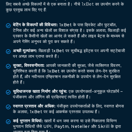
लिए सबसे अच्छे विकल्पों में से एक बनाता है। नीचे 1xBet का उपयोग करने के
कुछ प्रमुख लाभ दिए गए हैं:
बेटिंग के विकल्पों की विविधता:
1xBet के पास क्रिकेट और फुटबॉल,
टेनिस और कई अन्य खेलों का विशाल संग्रह है। इसके अलावा, खिलाड़ी कई
प्रकार के
कैसीनो खेलों
का आनंद ले सकते हैं और लाइव बेट्स के माध्यम से
अपने गेमिंग अनुभव को पूरा कर सकते हैं।
अच्छी मूल्यांकन:
खिलाड़ी 1xBet पर सूचीबद्ध इवेंट्स पर अपनी सट्टेबाजी
पर अच्छा लाभ प्राप्त करते हैं।
सुरक्षा, विश्वसनीयता:
आपकी जानकारी की सुरक्षा, जैसे व्यक्तिगत विवरण,
सुनिश्चित करती है कि 1xBet का उपयोग करते समय लेन-देन सुरक्षित
होते हैं, और नवीनतम एन्क्रिप्शन तकनीकी के उपयोग से लेन-देन सुरक्षित
होते हैं।
सुविधाजनक खाता निर्माण और पहुंच:
एक उपयोगकर्ता-अनुकूल प्लेटफ़ॉर्म –
पंजीकरण और लॉगिन की प्रक्रियाएं त्वरित होती हैं।
स्वागत प्रस्ताव और अधिक:
पंजीकृत उपयोगकर्ताओं के लिए, स्वागत बोनस
के अलावा, 1xBet पर कई आकर्षक प्रस्ताव उपलब्ध हैं।
कई भुगतान विधियां:
खातों में धन जमा करना या उसे निकालना विभिन्न
भुगतान विधियों
जैसे UPI, Paytm, Neteller और Skrill के द्वारा
आसान बना दिया गया है।