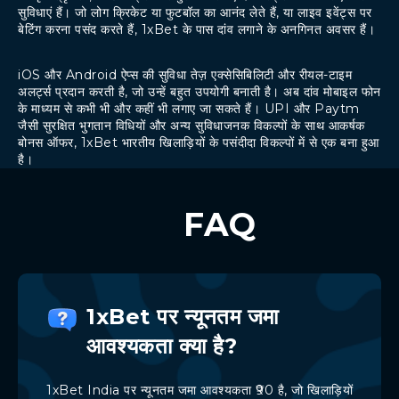
सुविधाएं हैं। जो लोग क्रिकेट या फुटबॉल का आनंद लेते हैं, या लाइव इवेंट्स पर
बेटिंग करना पसंद करते हैं, 1xBet के पास दांव लगाने के अनगिनत अवसर हैं।
iOS और Android ऐप्स की सुविधा तेज़ एक्सेसिबिलिटी और रीयल-टाइम
अलर्ट्स प्रदान करती है, जो उन्हें बहुत उपयोगी बनाती है। अब दांव मोबाइल फोन
के माध्यम से कभी भी और कहीं भी लगाए जा सकते हैं। UPI और Paytm
जैसी सुरक्षित भुगतान विधियों और अन्य सुविधाजनक विकल्पों के साथ आकर्षक
बोनस ऑफर, 1xBet भारतीय खिलाड़ियों के पसंदीदा विकल्पों में से एक बना हुआ
है।
FAQ
1xBet पर न्यूनतम जमा
आवश्यकता क्या है?
1xBet India पर न्यूनतम जमा आवश्यकता ₹90 है, जो खिलाड़ियों