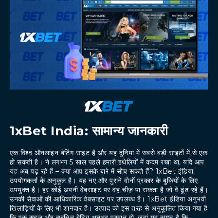
1xBet India: सामान्य जानकारी
एक विश्व ऑनलाइन बेटिंग साइट है और यह दुनिया में सबसे बड़ी साइटों में से एक
हो सकती है। ने लगभग 5 साल पहले हमारी हथेलियों में कदम रखा था, यदि आप
यह अब पढ़ रहे हैं – क्या आप इसके बारे में सोच सकते हैं? 1xBet इंडिया
उपयोगकर्ता के अनुकूल है। यह नए और पुराने दोनों प्रकार के बुकियों के लिए
उपयुक्त है। हर कोई अपनी वेबसाइट पर वह चीज़ पा सकता है जो वे ढूंढ रहे हैं।
उनकी सेवाओं की आधिकारिक वेबसाइट पर उपलब्ध है। 1xBet इंडिया अनुभवी
खिलाड़ियों के लिए भी शानदार है। उत्पाद को इस तरह से अनुकूलित किया गया है
कि एक सहज और सुरक्षित बेटिंग अनुभव प्रदान हो, जहां यह स्पष्ट है कि