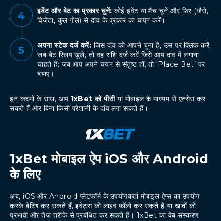
इवेंट और बेट का प्रकार चुनें:
कोई इवेंट या मैच चुनें और फिर (जैसे,
विजेता, कुल गोल) से दांव के प्रकार का चयन करें।
अपना स्टेक दर्ज करें:
जिस दांव को आपने चुना है, उस पर क्लिक करें;
जब बेट स्लिप खुले, तो वह राशि दर्ज करें जिसे आप दांव में लगाना
चाहते हैं; जब आप अपने चयन से संतुष्ट हों, तो ‘Place Bet’ पर
दबाएं।
इन कदमों के साथ, आप
1xBet को पीसी
या मोबाइल के माध्यम से एक्सेस कर
सकते हैं और बिना किसी परेशानी के दांव लगा सकते हैं।
1xBet मोबाइल ऐप iOS और Android
के लिए
अब,
iOS
और
Android
प्लेटफॉर्म के उपयोगकर्ता मोबाइल ऐप्स का उपयोग
करके बेटिंग कर सकते हैं, इवेंट्स को लाइव फॉलो कर सकते हैं या खातों को
प्रभावी और तेज़ तरीके से प्रबंधित कर सकते हैं। 1xBet का वेब संस्करण